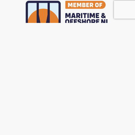
ISO9001 GECERTIFICEERD
Cramm is ISO9001 gecertificeerd. Onze toewijding aan
kwaliteit en klanttevredenheid wordt bevestigd door deze
internationaal erkende standaard. Met ISO 9001 kunnen
wij consistente producten en diensten leveren die voldoen
aan de hoogste normen.